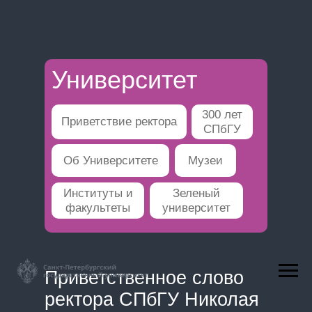
Университет
300 лет
Приветствие ректора
СПбГУ
Об Университете
Музеи
Институты и
Зеленый
факультеты
университет
Приветственное слово
ректора СПбГУ Николая