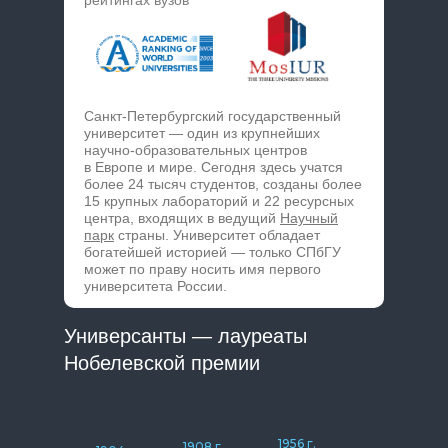
рейтингах вузов
Санкт-Петербургский государственный
университет — один из крупнейших
научно-образовательных центров
в Европе и мире. Сегодня здесь учатся
более 24 тысяч студентов, созданы более
15 крупных лабораторий и 22 ресурсных
центра, входящих в ведущий
Научный
парк
страны. Университет обладает
богатейшей историей — только СПбГУ
может по праву носить имя первого
университета России.
Универсанты — лауреаты
Нобелевской премии
1956 г.
1908 г.