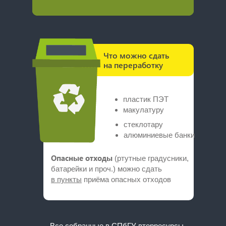
Что можно сдать
на переработку
пластик ПЭТ
макулатуру
стеклотару
алюминиевые банки
Опасные отходы
(ртутные градусники,
батарейки и проч.) можно сдать
в пункты
приёма опасных отходов
Все собранные в СПбГУ вторресурсы