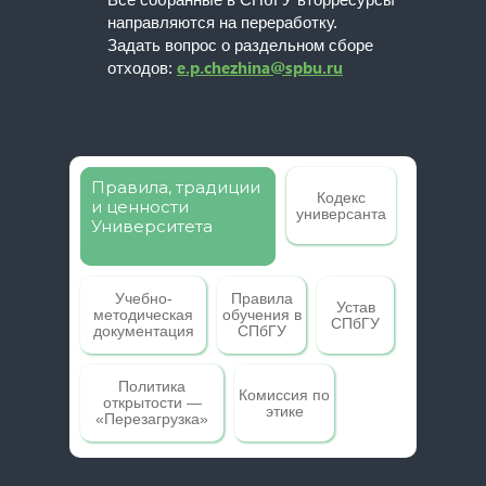
направляются на переработку.
Задать вопрос о раздельном сборе
e.p.chezhina@spbu.ru
отходов:
Правила, традиции
Кодекс
и ценности
универсанта
Университета
Учебно-
Правила
Устав
методическая
обучения в
СПбГУ
документация
СПбГУ
Политика
Комиссия по
открытости —
этике
«Перезагрузка»