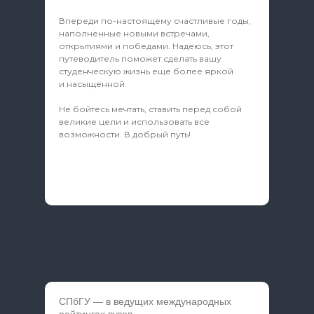
Впереди по-настоящему счастливые годы,
наполненные новыми встречами,
открытиями и победами. Надеюсь, этот
путеводитель поможет сделать вашу
студенческую жизнь еще более яркой
и насыщенной.
Не бойтесь мечтать, ставить перед собой
великие цели и использовать все
возможности. В добрый путь!
СПбГУ — в ведущих международных