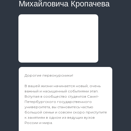
Михайловича Кропачева
Дорогие первокурсники!
В вашей жизни начинается новый, очень
важный и насыщенный событиями этап.
Вступая в сообщество студентов Санкт-
Петербургского государственного
университета, вы становитесь частью
большой семьи и совсем скоро приступите
к занятиям в одном из ведущих вузов
России и мира.