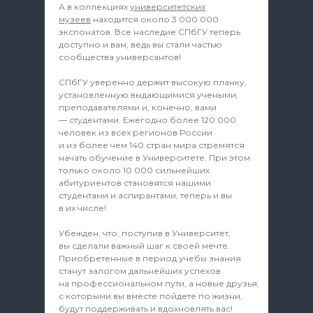
А в коллекциях
университетских
музеев
находится около 3 000 000
экспонатов. Все наследие СПбГУ теперь
доступно и вам, ведь вы стали частью
сообщества универсантов!
СПбГУ уверенно держит высокую планку,
установленную выдающимися учеными,
преподавателями и, конечно, вами
— студентами. Ежегодно более 120 000
человек из всех регионов России
и из более чем 140 стран мира стремятся
начать обучение в Университете. При этом
только около 10 000 сильнейших
абитуриентов становятся нашими
студентами и аспирантами, теперь и вы
в их числе!
Убежден, что, поступив в Университет,
вы сделали важный шаг к своей мечте.
Приобретенные в период учебы знания
станут залогом дальнейших успехов
на профессиональном пути, а новые друзья,
с которыми вы вместе пойдете по жизни,
будут поддерживать и вдохновлять вас!