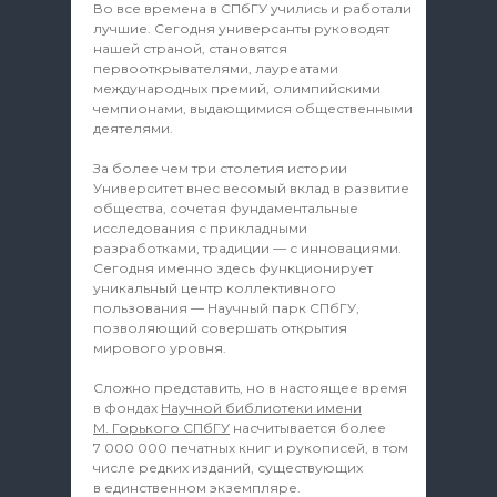
Во все времена в СПбГУ учились и работали
лучшие. Сегодня универсанты руководят
нашей страной, становятся
первооткрывателями, лауреатами
международных премий, олимпийскими
чемпионами, выдающимися общественными
деятелями.
За более чем три столетия истории
Университет внес весомый вклад в развитие
общества, сочетая фундаментальные
исследования с прикладными
разработками, традиции — с инновациями.
Сегодня именно здесь функционирует
уникальный центр коллективного
пользования — Научный парк СПбГУ,
позволяющий совершать открытия
мирового уровня.
Сложно представить, но в настоящее время
в фондах
Научной библиотеки имени
М. Горького СПбГУ
насчитывается более
7 000 000 печатных книг и рукописей, в том
числе редких изданий, существующих
в единственном экземпляре.